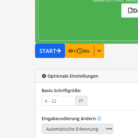
D
START
1
/
30
s
Optionale Einstellungen
Basis-Schriftgröße:
pt
Eingabecodierung ändern