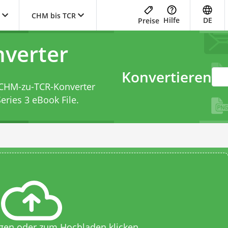
CHM bis TCR
Hilfe
DE
Preise
verter
Konvertieren
CHM-zu-TCR-Konverter
eries 3 eBook File.
egen oder zum Hochladen klicken