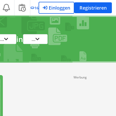
Einloggen
Registrieren
16
in
...
...
Werbung