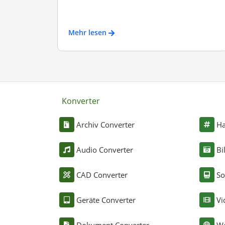
Mehr lesen
Konverter
Archiv Converter
Ha
Audio Converter
Bi
CAD Converter
So
Geräte Converter
Vi