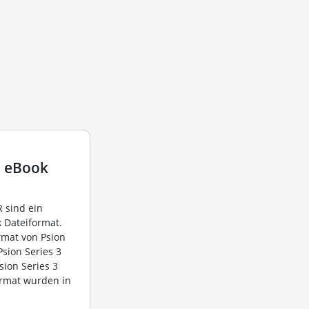
3 eBook
 sind ein
 Dateiformat.
rmat von Psion
Psion Series 3
sion Series 3
ormat wurden in