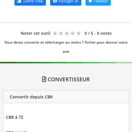
J'aime
106k
Partager
2k
Tweeter
Noter cet outil
0
/ 5 - 0 votes
Vous devez convertir et télécharger au moins 1 fichier pour donner votre
avis
CONVERTISSEUR
Convertir depuis CBR
CBR à 7Z