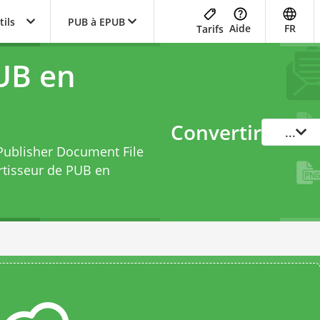
tils
PUB à EPUB
Aide
FR
Tarifs
UB en
Convertir
...
 Publisher Document File
rtisseur de PUB en