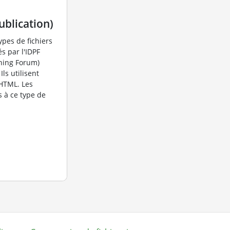
ublication)
ypes de fichiers
s par l'IDPF
shing Forum)
ls utilisent
 HTML. Les
s à ce type de