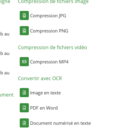
ligne
Compression de fichiers image
Compression JPG
Compression PNG
eb au
Compression de fichiers vidéo
eb au
Compression MP4
eb au
Convertir avec OCR
Image en texte
cument
PDF en Word
Document numérisé en texte