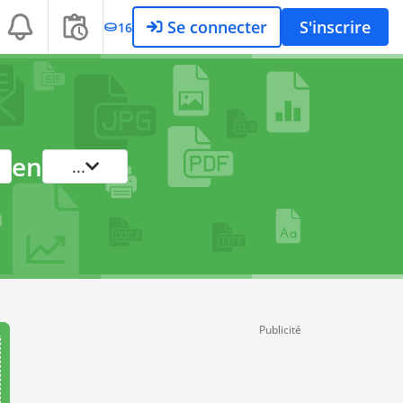
Se connecter
S'inscrire
16
en
...
Publicité