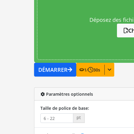
Déposez des fichie
Ch
DÉMARRER
1
/
30
s
Paramètres optionnels
Taille de police de base:
pt