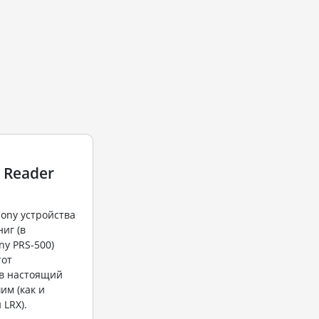
e Reader
ony устройства
иг (в
ny PRS-500)
тот
в настоящий
им (как и
 LRX).