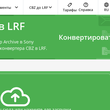
ументы
CBZ до LRF
Справка
RU
Тарифы
в LRF
Конвертирова
 Archive в Sony
конвертера CBZ в LRF
.
 сюда или нажмите для загрузки