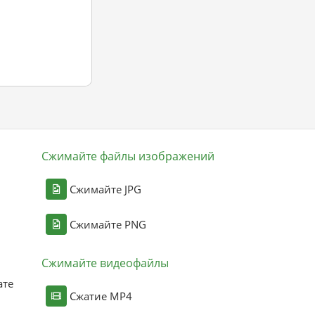
Сжимайте файлы изображений
Сжимайте JPG
Сжимайте PNG
Сжимайте видеофайлы
ате
Сжатие MP4