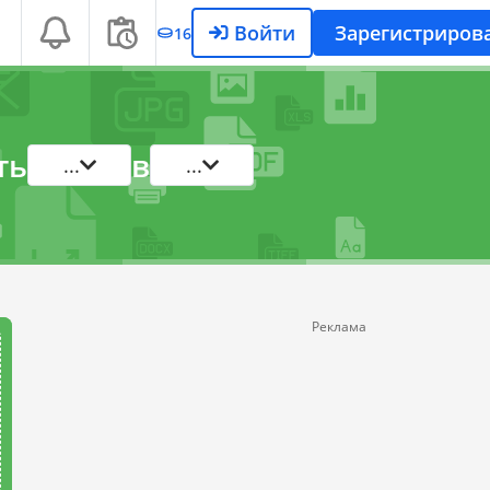
Войти
Зарегистриров
16
ть
в
...
...
Реклама