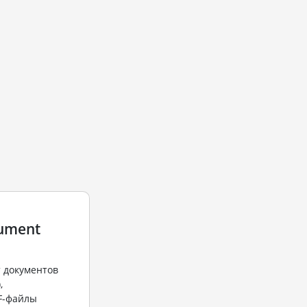
cument
 документов
,
F-файлы