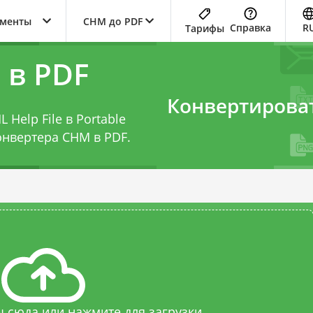
ументы
CHM до PDF
Справка
R
Тарифы
 в PDF
Конвертирова
Help File в Portable
онвертера CHM в PDF
.
 сюда или нажмите для загрузки