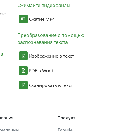
Сжимайте видеофайлы
ате
Сжатие MP4
Преобразование с помощью
распознавания текста
ов
Изображение в текст
PDF в Word
Сканировать в текст
мпания
Продукт
компании
Тарифы