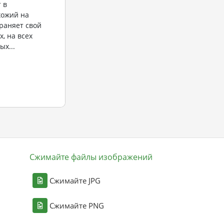
 в
хожий на
раняет свой
, на всех
ых...
Сжимайте файлы изображений
Сжимайте JPG
Сжимайте PNG