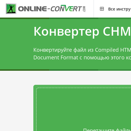
Все инстр
Конвертер CHM
Конвертируйте файл из Compiled HTML 
Document Format с помощью этого
к
Перетащите файлы