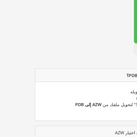
يله
AZW إلى PDB