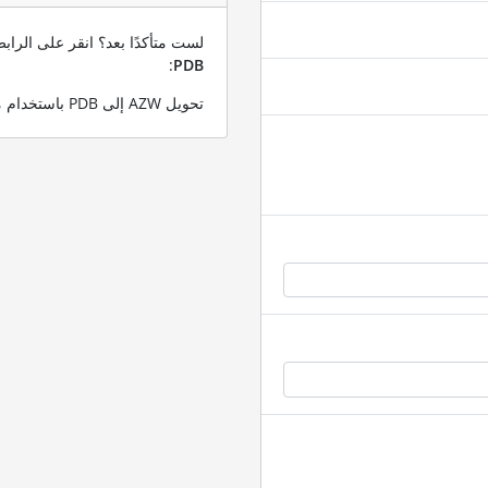
لست متأكدًا بعد؟ انقر على الرا
:
PDB
تحويل AZW إلى PDB باستخدام ملف AZW التجريبي الخاص بنا