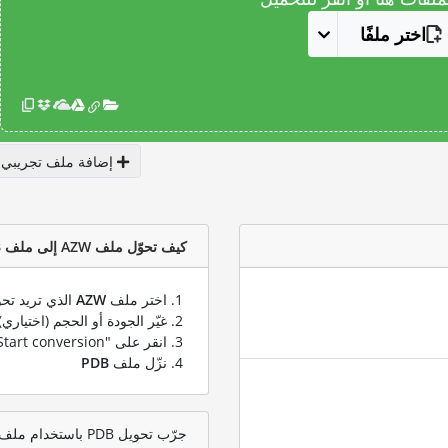
اختر ملفًا
إضافة ملف تجريبي
كيف تحوّل ملف AZW إلى ملف PDB؟
اختر ملف
AZW
الذي تريد تحو
غيّر الجودة أو الحجم (اختياري)
انقر على "Start conversion" لتحويل ملفك من
نزّل ملف
PDB
جرّب تحويل PDB باستخدام ملف اختبار AZW