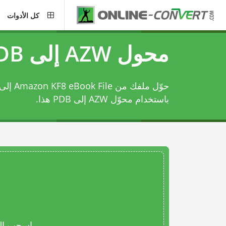
كل الأدوات
محول AZW إلى PDB
باستخدام
محوّل AZW إلى PDB
هذا.
اسحب المل