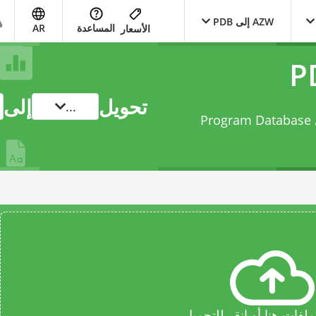
AZW إلى PDB
المساعدة
AR
الأسعار
تحويل
إلى
...
حوّل ملفك من Amazon KF8 eBook File إلى Program Database
فات هنا أو انقر للتحميل