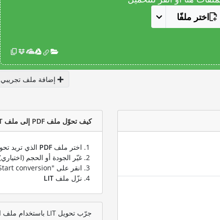
اختر ملفًا
إضافة ملف تجريبي
كيف تحوّل ملف PDF إلى ملف LIT؟
اختر ملف
PDF
الذي تريد تحوي
غيّر الجودة أو الحجم (اختياري)
انقر على "Start conversion" لتحويل ملفك من
نزّل ملف
LIT
جرّب تحويل LIT باستخدام ملف اختبار PDF