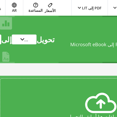
PDF إلى LIT
المساعدة
AR
الأسعار
تحويل
إلى
...
حوّل ملفك من Portable Document Format إلى Microsoft eBook
فات هنا أو انقر للتحميل