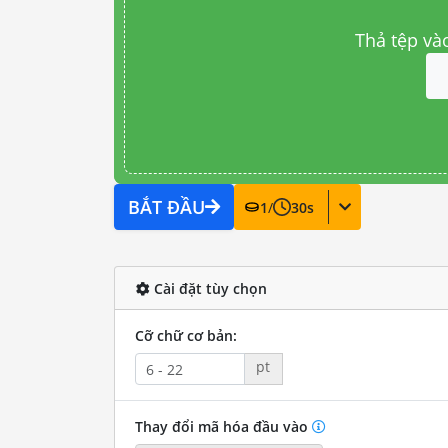
Thả tệp và
BẮT ĐẦU
1
/
30
s
Cài đặt tùy chọn
Cỡ chữ cơ bản:
pt
Thay đổi mã hóa đầu vào