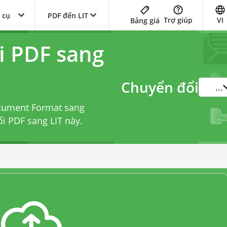
 cụ
PDF đến LIT
Trợ giúp
VI
Bảng giá
i PDF sang
Chuyển đổi
...
ocument Format sang
ổi PDF sang LIT
này.