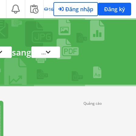
Đăng nhập
Đăng ký
16
sang
...
Quảng cáo