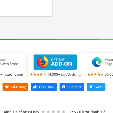
0+ người dùng
14,000+ người dùng
30,0
Dấu trang
Thích
106k
Chia Sẻ
2k
Tweet
Đánh giá công cụ này
0
/ 5 - 0 lượt đánh giá