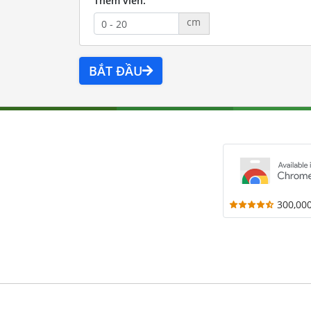
Thêm viền:
cm
BẮT ĐẦU
300,00