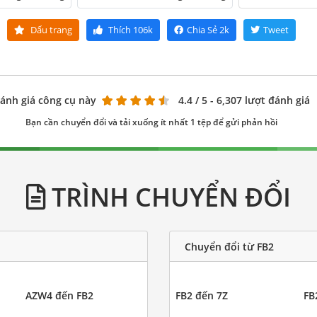
Dấu trang
Thích
106k
Chia Sẻ
2k
Tweet
ánh giá công cụ này
4.4
/ 5 - 6,307 lượt đánh giá
Bạn cần chuyển đổi và tải xuống ít nhất 1 tệp để gửi phản hồi
TRÌNH CHUYỂN ĐỔI
Chuyển đổi từ FB2
AZW4 đến FB2
FB2 đến 7Z
FB