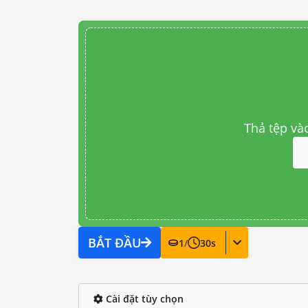
Thả tệp và
BẮT ĐẦU
1
/
30
s
Cài đặt tùy chọn