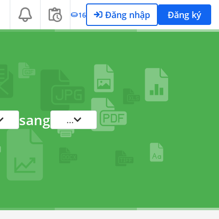
Đăng nhập
Đăng ký
16
sang
...