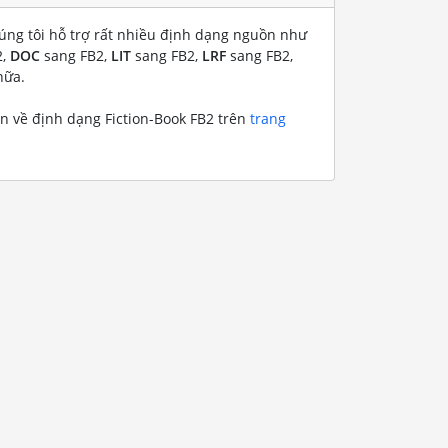
úng tôi hỗ trợ rất nhiều định dạng nguồn như
2,
DOC
sang FB2,
LIT
sang FB2,
LRF
sang FB2,
nữa.
in về định dạng Fiction-Book FB2 trên
trang