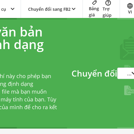
Bảng
Trợ
 cụ
Chuyển đổi sang FB2
VI
giá
giúp
văn bản
nh dạng
Chuyển đổi
...
phí này cho phép bạn
ang định dạng
n file mà bạn muốn
ừ máy tính của bạn. Tùy
 của mình để cho ra kết