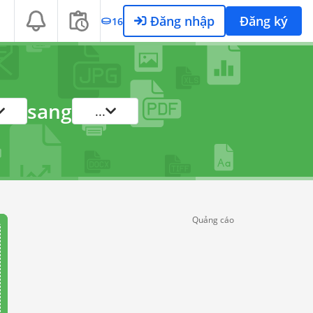
Đăng nhập
Đăng ký
16
sang
...
Quảng cáo