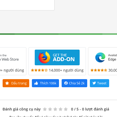
0+ người dùng
14,000+ người dùng
30,0
Dấu trang
Thích
106k
Chia Sẻ
2k
Tweet
Đánh giá công cụ này
0
/ 5 - 0 lượt đánh giá