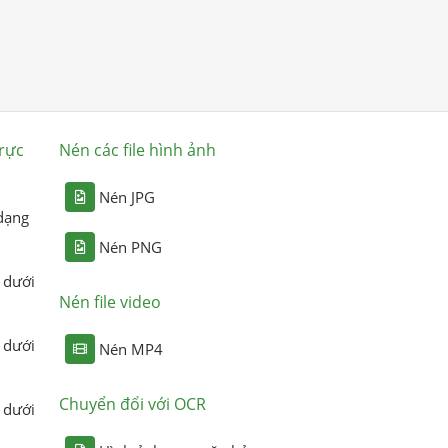
rực
Nén các file hình ảnh
Nén JPG
dạng
Nén PNG
 dưới
Nén file video
 dưới
Nén MP4
Chuyển đổi với OCR
 dưới