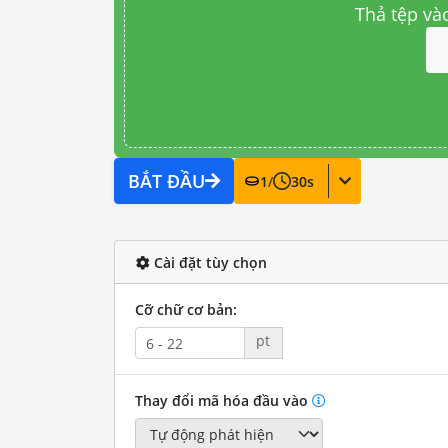
Thả tệp và
BẮT ĐẦU
1
/
30
s
Cài đặt tùy chọn
Cỡ chữ cơ bản:
pt
Thay đổi mã hóa đầu vào