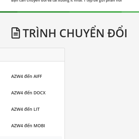
Bạn cần chuyển đổi và tải xuống ít nhất 1 tệp để gửi phản hồi
TRÌNH CHUYỂN ĐỔI
AZW4 đến AIFF
AZW4 đến DOCX
AZW4 đến LIT
AZW4 đến MOBI