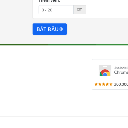
Thêm viền:
cm
BẮT ĐẦU
300,00