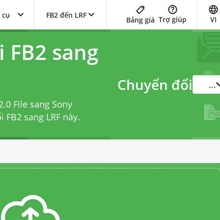
 cụ
FB2 đến LRF
Trợ giúp
VI
Bảng giá
i FB2 sang
Chuyển đổi
...
2.0 File sang Sony
ổi FB2 sang LRF
này.