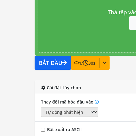
Thả tệp và
BẮT ĐẦU
1
/
30
s
Cài đặt tùy chọn
Thay đổi mã hóa đầu vào
Bật xuất ra ASCII