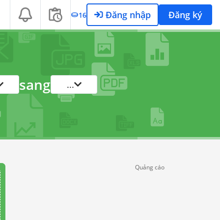
Đăng nhập
Đăng ký
16
sang
...
Quảng cáo