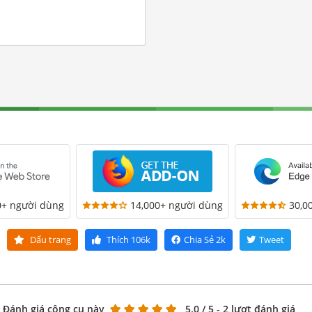
0+ người dùng
14,000+ người dùng
30,0
Dấu trang
Thích
106k
Chia Sẻ
2k
Tweet
Đánh giá công cụ này
5.0
/ 5 - 2 lượt đánh giá