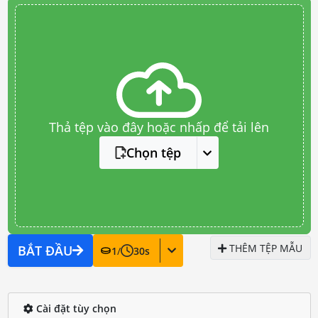
Thả tệp vào đây hoặc nhấp để tải lên
Chọn tệp
THÊM TỆP MẪU
BẮT ĐẦU
1
/
30
s
Cài đặt tùy chọn