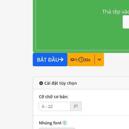
Thả tệp và
BẮT ĐẦU
1
/
30
s
Cài đặt tùy chọn
Cỡ chữ cơ bản:
pt
Nhúng font