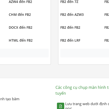
AZW4 đến FB2
FB2 đến 7Z
FB
CHM đến FB2
FB2 đến AZW3
FB
DOCX đến FB2
FB2 đến FB2
FB
HTML đến FB2
FB2 đến LRF
FB
Các công cụ chụp màn hình t
tuyến
ình tạo băm
Lưu trang web dưới định 
PDF