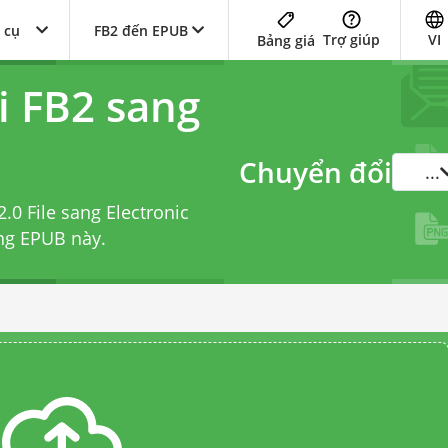
 cụ
FB2 đến EPUB
Trợ giúp
VI
Bảng giá
i FB2 sang
Chuyển đổi
...
.0 File sang Electronic
ang EPUB
này.