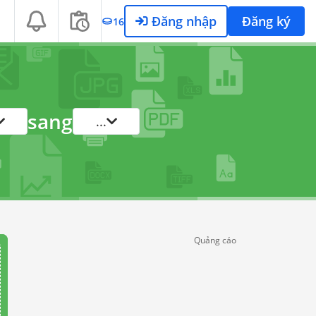
Đăng nhập
Đăng ký
16
sang
...
Quảng cáo