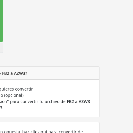
o FB2 a AZW3?
uieres convertir
o (opcional)
sion" para convertir tu archivo de
FB2 a AZW3
3
ón opuesta, haz clic aquí para convertir de