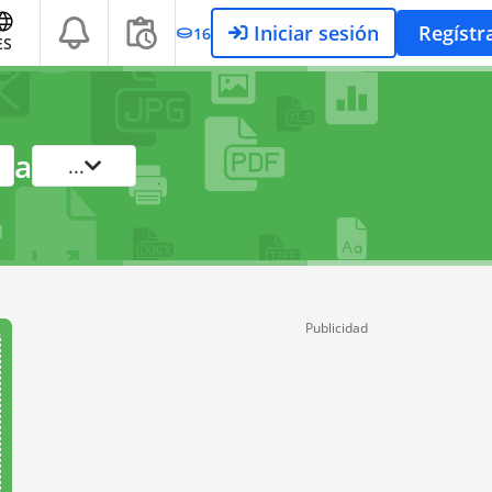
Iniciar sesión
Regístr
16
ES
a
...
Publicidad