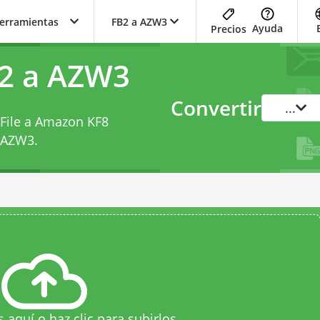
herramientas
FB2 a AZW3
Ayuda
Precios
B2 a AZW3
Convertir
...
 File a Amazon KF8
a AZW3
.
s aquí o haz clic para subirlos