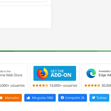
0,000+ usuarios
14,000+ usuarios
30,00
Marcador
Me gusta
106k
Compartir
2k
Tuitear