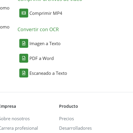
 como
Comprimir MP4
 como
Convertir con OCR
Imagen a Texto
PDF a Word
Escaneado a Texto
Empresa
Producto
Sobre nosotros
Precios
Carrera profesional
Desarrolladores