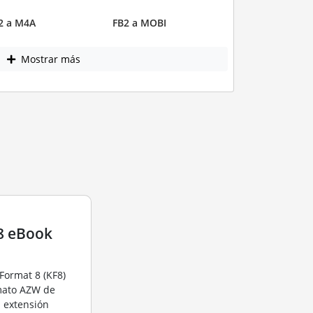
2 a M4A
FB2 a MOBI
Mostrar más
8 eBook
Format 8 (KF8)
rmato AZW de
a extensión