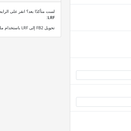
لست متأكدًا بعد؟ انقر على الرا
:
LRF
تحويل FB2 إلى LRF باستخدام ملف FB2 التجريبي الخاص بنا