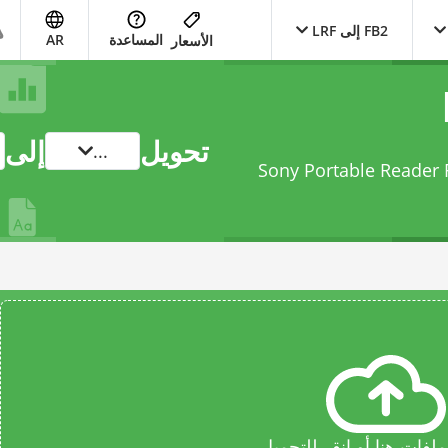
FB2 إلى LRF
المساعدة
AR
الأسعار
تحويل
إلى
...
ك من FictionBook 2.0 File إلى Sony Portable Reader File
فات هنا أو انقر للتحميل