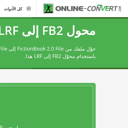
كل الأدوات
محول FB2 إلى LRF
حوّل ملف
باستخدام
محوّل FB2 إلى LRF
هذا.
اسحب المل