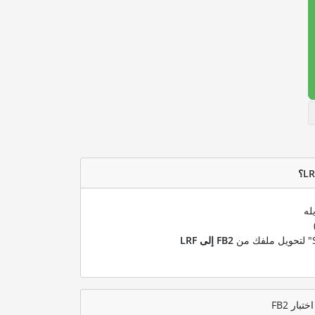
له
FB2 إلى LRF