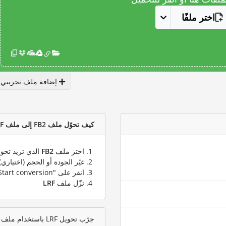
اختر ملفًا
إضافة ملف تجريبي
كيف تحوّل ملف FB2 إلى ملف LRF؟
اختر ملف
FB2
الذي تريد تحوي
غيّر الجودة أو الحجم (اختياري)
انقر على "Start conversion" لتحويل ملفك من
نزّل ملف
LRF
جرّب تحويل LRF باستخدام ملف اختبار FB2