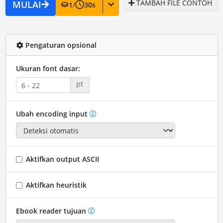
TAMBAH FILE CONTOH
MULAI
1
/
30
s
Pengaturan opsional
Ukuran font dasar:
pt
Ubah encoding input
Aktifkan output ASCII
Aktifkan heuristik
Ebook reader tujuan