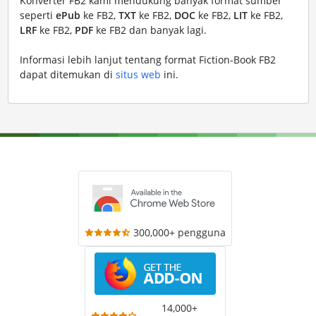
Konverter FB2 kami mendukung banyak format sumber
seperti
ePub
ke FB2,
TXT
ke FB2,
DOC
ke FB2,
LIT
ke FB2,
LRF
ke FB2,
PDF
ke FB2 dan banyak lagi.
Informasi lebih lanjut tentang format Fiction-Book FB2
dapat ditemukan di
situs web
ini.
300,000+ pengguna
14,000+