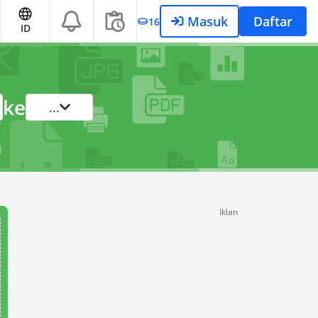
Masuk
Daftar
16
ID
ke
...
Iklan