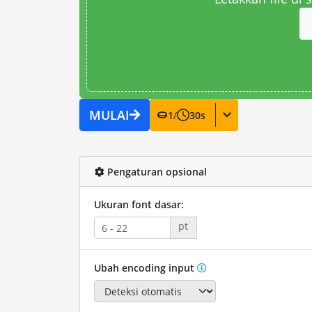
MULAI
1
/
30
s
Pengaturan opsional
Ukuran font dasar:
pt
Ubah encoding input