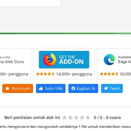
000+ pengguna
14,000+ pengguna
30,0
Bookmark
Suka
106k
Bagikan
2k
Tweet
Beri penilaian untuk alat ini
0
/ 5 - 0 suara
erlu mengonversi dan mengunduh setidaknya 1 file untuk memberikan mas