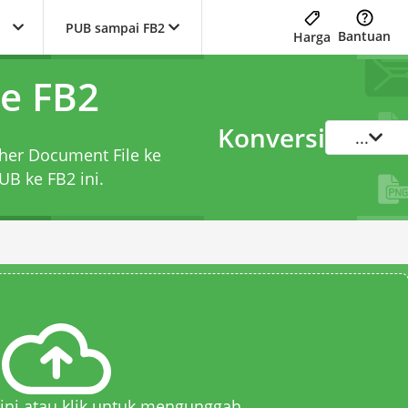
PUB sampai FB2
Bantuan
Harga
e FB2
Konversi
...
sher Document File ke
PUB ke FB2
ini.
 sini atau klik untuk mengunggah