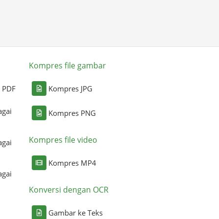
Kompres file gambar
i PDF
Kompres JPG
agai
Kompres PNG
Kompres file video
agai
Kompres MP4
agai
Konversi dengan OCR
Gambar ke Teks