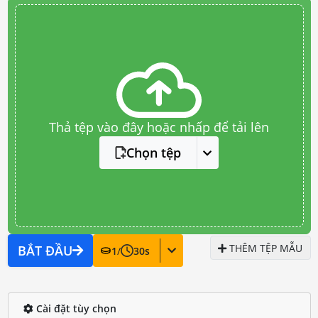
Thả tệp vào đây hoặc nhấp để tải lên
Chọn tệp
THÊM TỆP MẪU
BẮT ĐẦU
1
/
30
s
Cài đặt tùy chọn