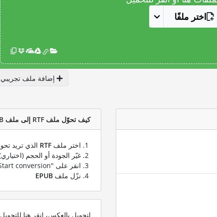
اختر ملفًا
إضافة ملف تجريبي
كيف تحوّل ملف RTF إلى ملف EPUB؟
اختر ملف
RTF
الذي تريد تحوي
غيّر الجودة أو الحجم (اختياري)
انقر على "Start conversion" لتحويل ملفك من
نزّل ملف
EPUB
لتحويل بالعكس، انقر هنا للتحوي