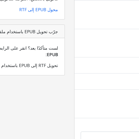
محول EPUB إلى RTF
جرّب تحويل EPUB باستخدام ملف اختبار RTF
لست متأكدًا بعد؟ انقر على الرا
:
EPUB
تحويل RTF إلى EPUB باستخدام ملف RTF التجريبي الخاص بنا