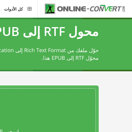
كل الأدوات
محول RTF إلى EPUB
حوّل ملفك من Rich Text Format إلى Electronic Publication باستخدام
محوّل RTF إلى EPUB
هذا.
اسحب المل