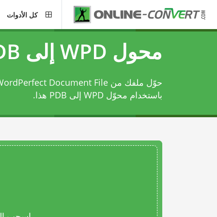
كل الأدوات
محول WPD إلى PDB
باستخدام
محوّل WPD إلى PDB
هذا.
اسحب المل