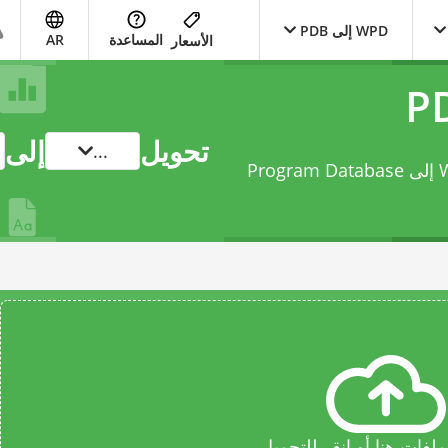
WPD إلى PDB
المساعدة
AR
الأسعار
تحويل
إلى
...
حوّل ملفك من WordPerfect Document File إلى Program Database
فات هنا أو انقر للتحميل