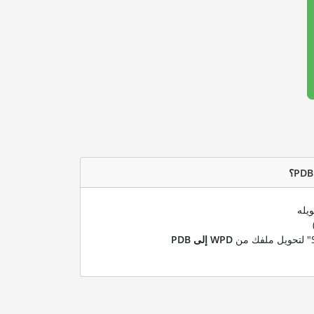
يله
WPD إلى PDB