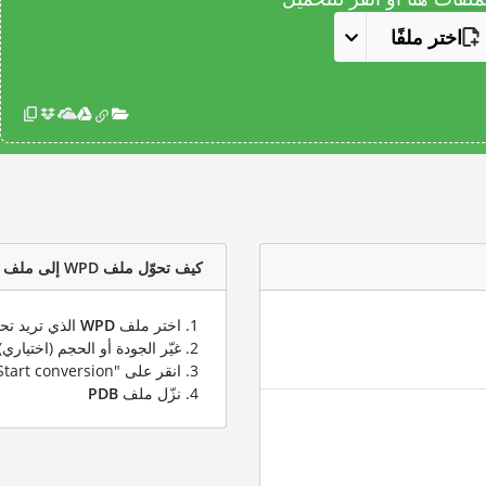
اختر ملفًا
كيف تحوّل ملف WPD إلى ملف PDB؟
اختر ملف
WPD
الذي تريد تحو
غيّر الجودة أو الحجم (اختياري)
انقر على "Start conversion" لتحويل ملفك من
نزّل ملف
PDB