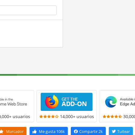
0,000+ usuarios
14,000+ usuarios
30,00
Marcador
Me gusta
106k
Compartir
2k
Tuitear