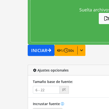
Suelta archivo
INICIAR
1
/
30
s
Ajustes opcionales
Tamaño base de fuente:
pt
Incrustar fuente