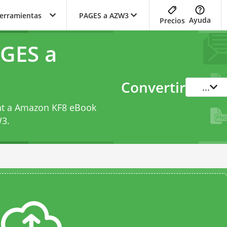
herramientas
PAGES a AZW3
Ayuda
Precios
GES a
Convertir
...
nt a Amazon KF8 eBook
W3
.