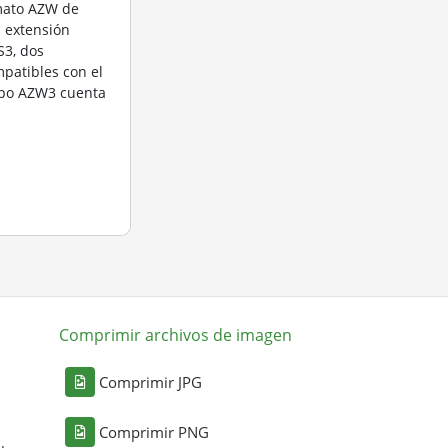
rmato AZW de
a extensión
3, dos
patibles con el
ipo AZW3 cuenta
Comprimir archivos de imagen
Comprimir JPG
Comprimir PNG