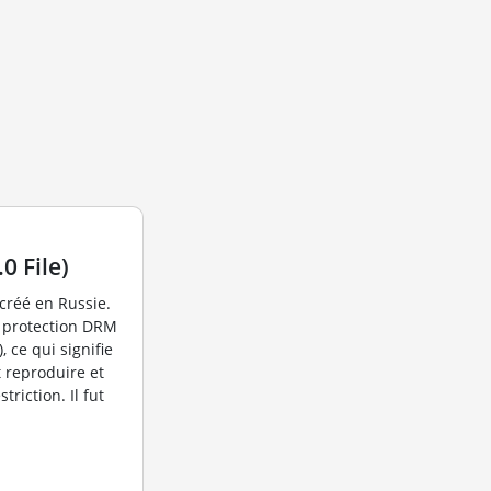
0 File)
 créé en Russie.
s protection DRM
 ce qui signifie
t reproduire et
triction. Il fut
.