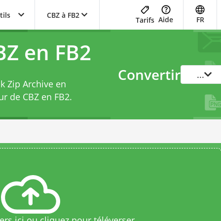
tils
CBZ à FB2
Aide
FR
Tarifs
BZ en FB2
Convertir
...
k Zip Archive en
ur de CBZ en FB2
.
rs ici ou cliquez pour téléverser