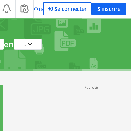
Se connecter
S'inscrire
16
en
...
Publicité