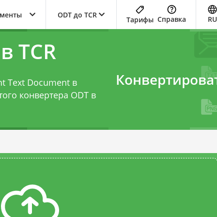
ументы
ODT до TCR
Справка
RU
Тарифы
в TCR
Конвертирова
t Text Document в
этого
конвертера ODT в