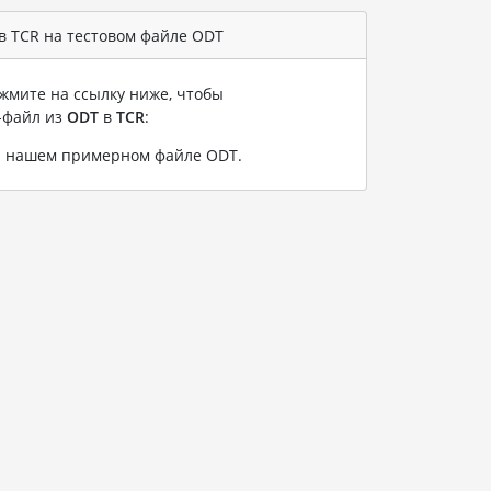
в TCR на тестовом файле ODT
жмите на ссылку ниже, чтобы
-файл из
ODT
в
TCR
:
а нашем примерном файле ODT
.