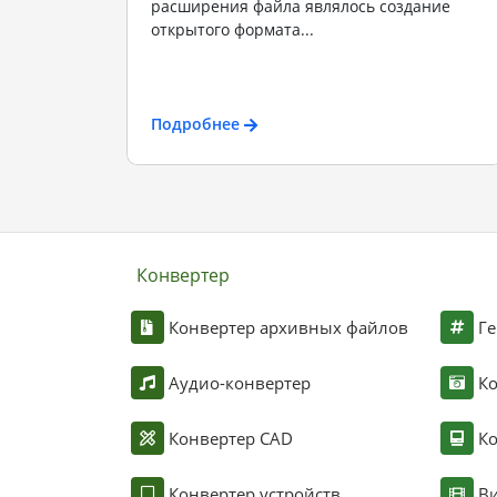
расширения файла являлось создание
открытого формата...
Подробнее
Конвертер
Конвертер архивных файлов
Ге
Аудио-конвертер
К
Конвертер CAD
Ко
Конвертер устройств
Ви