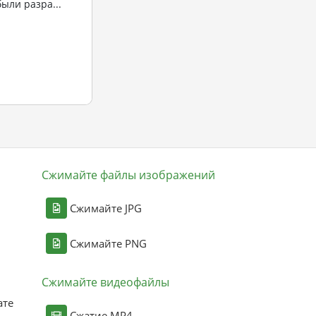
ыли разра...
Сжимайте файлы изображений
Сжимайте JPG
Сжимайте PNG
Сжимайте видеофайлы
ате
Сжатие MP4