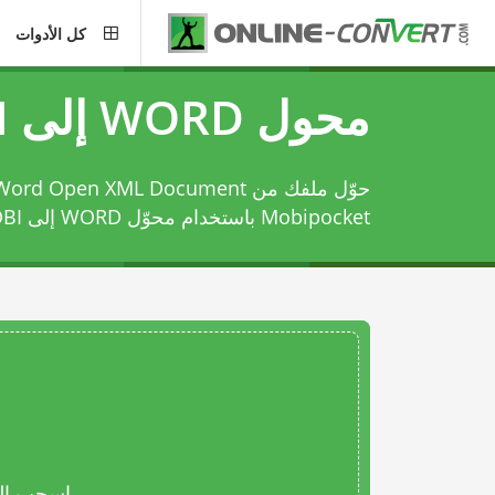
كل الأدوات
محول WORD إلى MOBI
Mobipocket باستخدام
محوّل WORD إلى MOBI
اسحب المل