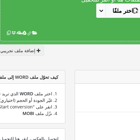
اختر ملفًا
إضافة ملف تجريبي
كيف تحوّل ملف WORD إلى ملف MOBI؟
اختر ملف
WORD
الذي تريد ت
غيّر الجودة أو الحجم (اختياري)
انقر على "Start conversion" لتحويل ملفك من
نزّل ملف
MOBI
لتحويل بالعكس، انقر هنا للتحوي