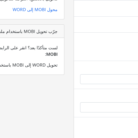
محول MOBI إلى WORD
جرّب تحويل MOBI باستخدام ملف اختبار WORD
لست متأكدًا بعد؟ انقر على الرا
:
MOBI
تحويل WORD إلى MOBI باستخدام ملف WORD التجريبي الخاص بنا