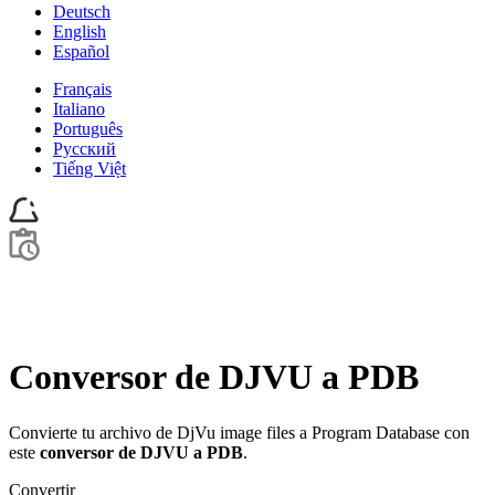
Deutsch
English
Español
Français
Italiano
Português
Pусский
Tiếng Việt
Conversor de DJVU a PDB
Convierte tu archivo de DjVu image files a Program Database con
este
conversor de DJVU a PDB
.
Convertir