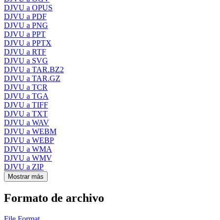
DJVU a OPUS
DJVU a PDF
DJVU a PNG
DJVU a PPT
DJVU a PPTX
DJVU a RTF
DJVU a SVG
DJVU a TAR.BZ2
DJVU a TAR.GZ
DJVU a TCR
DJVU a TGA
DJVU a TIFF
DJVU a TXT
DJVU a WAV
DJVU a WEBM
DJVU a WEBP
DJVU a WMA
DJVU a WMV
DJVU a ZIP
Mostrar más
Formato de archivo
File Format