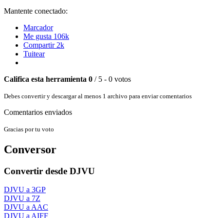
Mantente conectado:
Marcador
Me gusta
106k
Compartir
2k
Tuitear
Califica esta herramienta
0
/ 5 - 0 votos
Debes convertir y descargar al menos 1 archivo para enviar comentarios
Comentarios enviados
Gracias por tu voto
Conversor
Convertir desde DJVU
DJVU a 3GP
DJVU a 7Z
DJVU a AAC
DJVU a AIFF