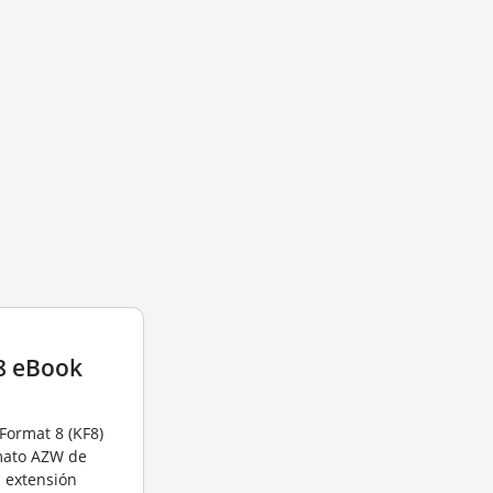
8 eBook
Format 8 (KF8)
rmato AZW de
a extensión