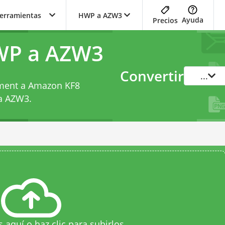
herramientas
HWP a AZW3
Ayuda
Precios
WP a AZW3
Convertir
...
ument a Amazon KF8
a AZW3
.
s aquí o haz clic para subirlos