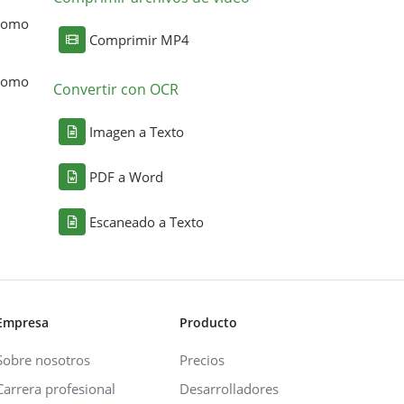
 como
Comprimir MP4
 como
Convertir con OCR
Imagen a Texto
PDF a Word
Escaneado a Texto
Empresa
Producto
Sobre nosotros
Precios
Carrera profesional
Desarrolladores