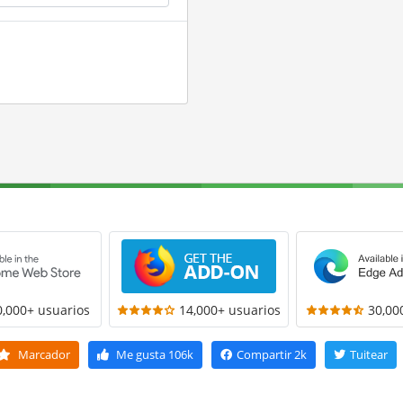
0,000+ usuarios
14,000+ usuarios
30,00
Marcador
Me gusta
106k
Compartir
2k
Tuitear