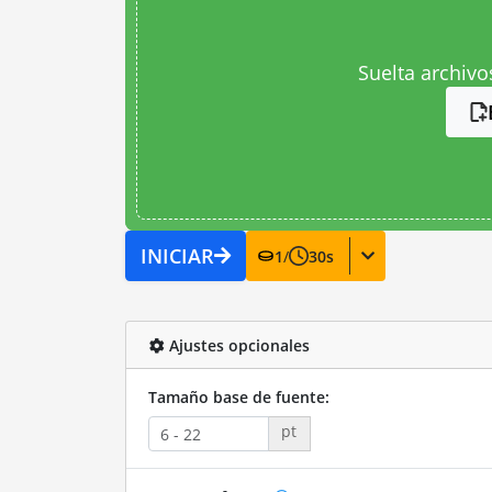
Suelta archivo
INICIAR
1
/
30
s
Ajustes opcionales
Tamaño base de fuente:
pt