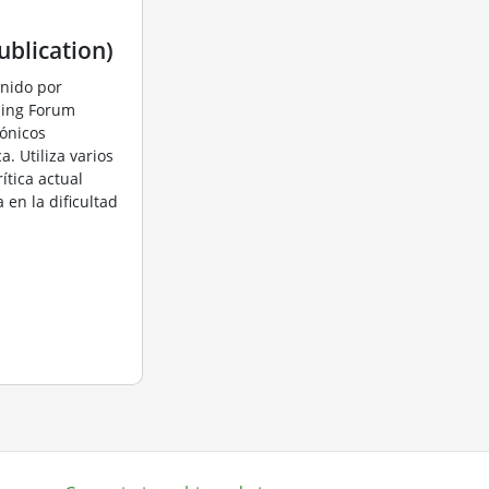
ublication)
inido por
shing Forum
rónicos
. Utiliza varios
ítica actual
 en la dificultad