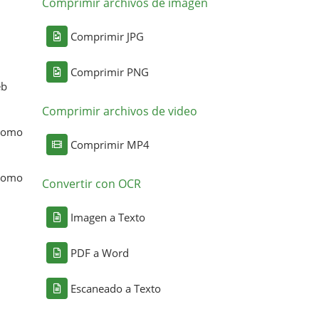
Comprimir archivos de imagen
Comprimir JPG
Comprimir PNG
eb
Comprimir archivos de video
 como
Comprimir MP4
 como
Convertir con OCR
Imagen a Texto
PDF a Word
Escaneado a Texto