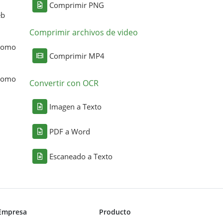
Comprimir PNG
eb
Comprimir archivos de video
 como
Comprimir MP4
 como
Convertir con OCR
Imagen a Texto
PDF a Word
Escaneado a Texto
Empresa
Producto