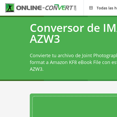
Todas las 
Conversor de I
AZW3
Convierte tu archivo de Joint Photograp
format a Amazon KF8 eBook File con e
AZW3
.