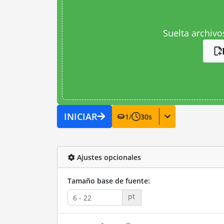
Suelta archivo
INICIAR
1
/
30
s
Ajustes opcionales
Tamaño base de fuente:
pt