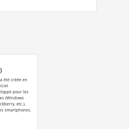
)
 a été créée en
iciel
loppé pour les
ues (Windows
kberry, etc.),
 les smartphones.