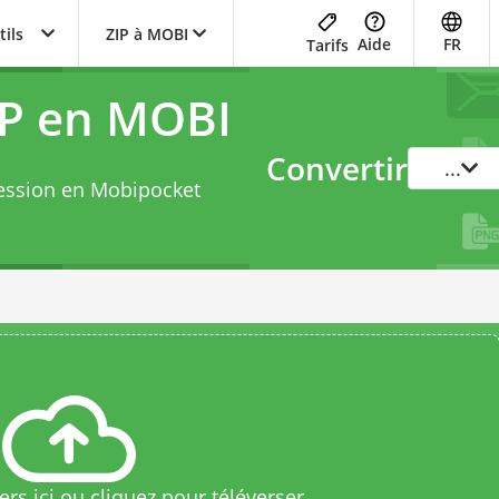
tils
ZIP à MOBI
Aide
FR
Tarifs
IP en MOBI
Convertir
...
ression en Mobipocket
rs ici ou cliquez pour téléverser