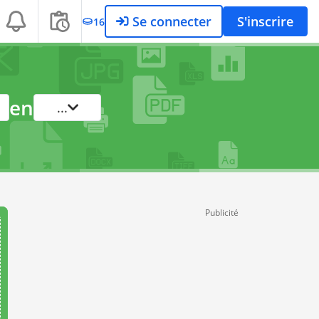
Se connecter
S'inscrire
16
en
...
Publicité