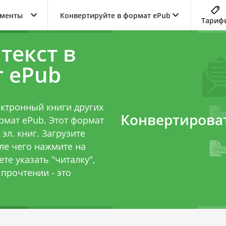
ументы
Конвертируйте в формат ePub
Тариф
текст в
г ePub
ктронный книги других
Конвертирова
ормат ePub. Этот формат
эл. книг. Загрузите
сле чего нажмите на
те указать "читалку",
прочтении - это