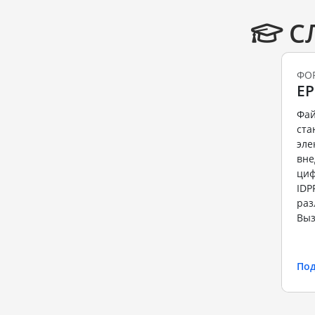
С
ФО
EP
Фай
ста
эле
вне
циф
IDP
раз
Выз
По