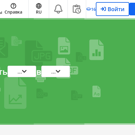
Войти
16
Справка
RU
ы
ть
в
...
...