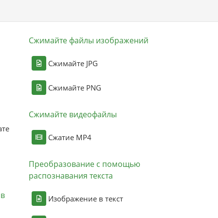
Сжимайте файлы изображений
Сжимайте JPG
Сжимайте PNG
Сжимайте видеофайлы
ате
Сжатие MP4
Преобразование с помощью
распознавания текста
ов
Изображение в текст