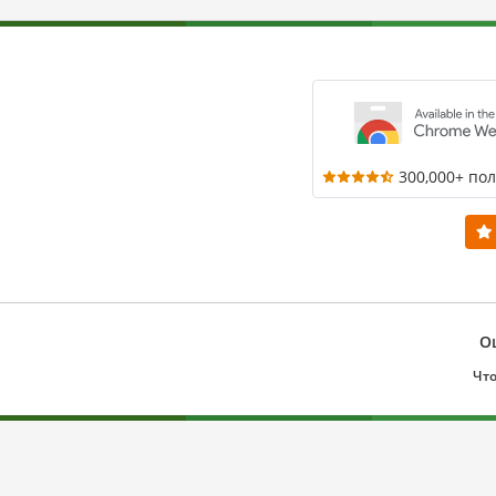
300,000+ по
О
Что