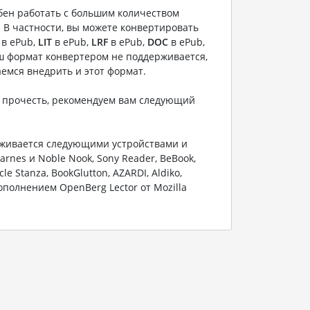
бен работать с большим количеством
 В частности, вы можете конвертировать
в ePub,
LIT
в ePub,
LRF
в ePub,
DOC
в ePub,
аш формат конвертером не поддерживается,
емся внедрить и этот формат.
о прочесть, рекомендуем вам следующий
живается следующими устройствами и
arnes и Noble Nook, Sony Reader, BeBook,
cle Stanza, BookGlutton, AZARDI, Aldiko,
ополнением OpenBerg Lector от Mozilla