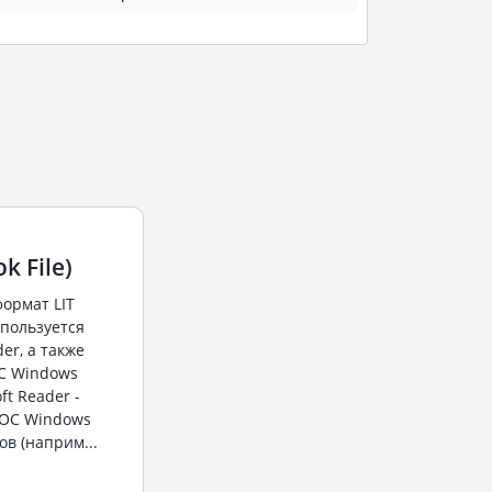
k File)
ормат LIT
используется
er, а также
ОС Windows
ft Reader -
 ОС Windows
в (наприм...