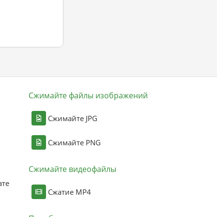
Сжимайте файлы изображений
Сжимайте JPG
Сжимайте PNG
Сжимайте видеофайлы
ате
Сжатие MP4