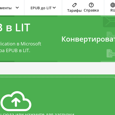
ументы
EPUB до LIT
Справка
R
Тарифы
 в LIT
Конвертирова
ication в Microsoft
ра EPUB в LIT
.
 сюда или нажмите для загрузки