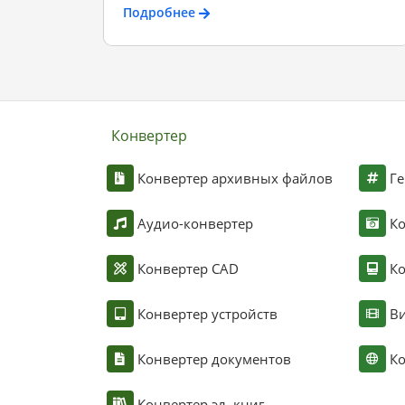
Подробнее
Конвертер
Конвертер архивных файлов
Ге
Аудио-конвертер
К
Конвертер CAD
Ко
Конвертер устройств
Ви
Конвертер документов
Ко
Конвертер эл. книг