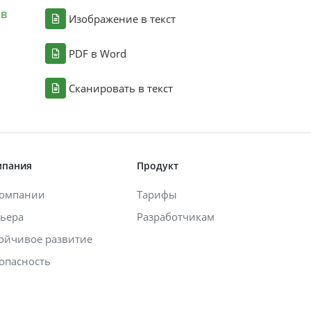
ов
Изображение в текст
PDF в Word
Сканировать в текст
мпания
Продукт
компании
Тарифы
ьера
Разработчикам
ойчивое развитие
опасность