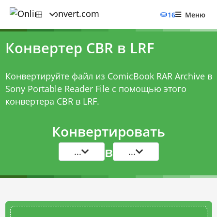
16
Меню
Конвертер CBR в LRF
Конвертируйте файл из ComicBook RAR Archive в
Sony Portable Reader File с помощью этого
конвертера CBR в LRF
.
Конвертировать
в
...
...