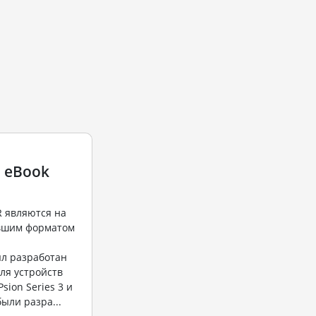
3 eBook
 являются на
евшим форматом
л разработан
для устройств
Psion Series 3 и
ыли разра...