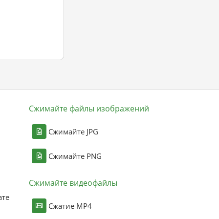
Сжимайте файлы изображений
Сжимайте JPG
Сжимайте PNG
Сжимайте видеофайлы
ате
Сжатие MP4