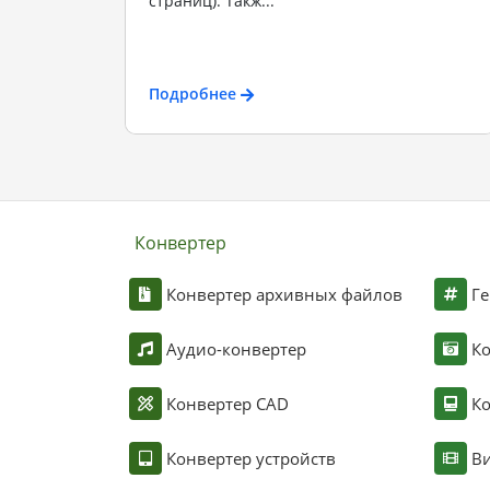
страниц). Такж...
Подробнее
Конвертер
Конвертер архивных файлов
Ге
Аудио-конвертер
К
Конвертер CAD
Ко
Конвертер устройств
Ви