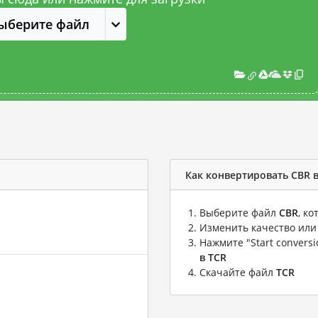
ыберите файл
Как конвертировать CBR 
Выберите файл
CBR
, к
Изменить качество или
Нажмите "Start convers
в TCR
Скачайте файл
TCR