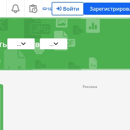
Войти
Зарегистриров
16
ть
в
...
...
Реклама