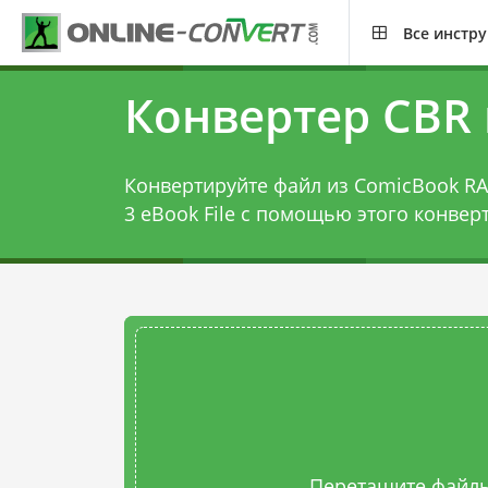
Все инстр
Конвертер CBR 
Конвертируйте файл из ComicBook RAR 
3 eBook File с помощью этого
конверт
Перетащите файлы