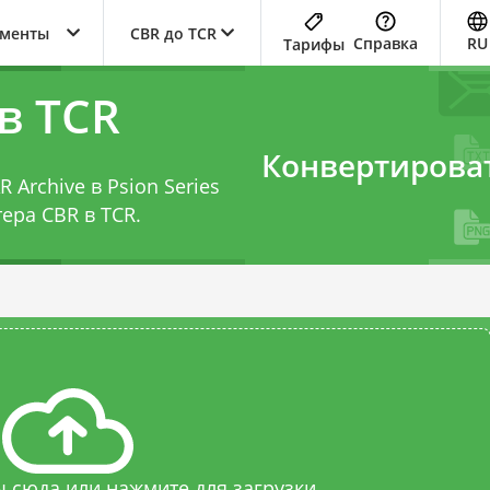
ументы
CBR до TCR
Справка
RU
Тарифы
в TCR
Конвертирова
Archive в Psion Series
ера CBR в TCR
.
 сюда или нажмите для загрузки