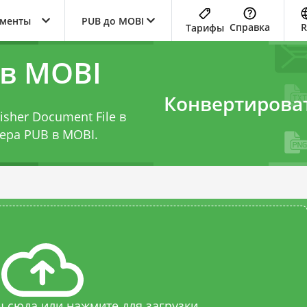
ументы
PUB до MOBI
Справка
Тарифы
 в MOBI
Конвертирова
isher Document File в
ера PUB в MOBI
.
 сюда или нажмите для загрузки