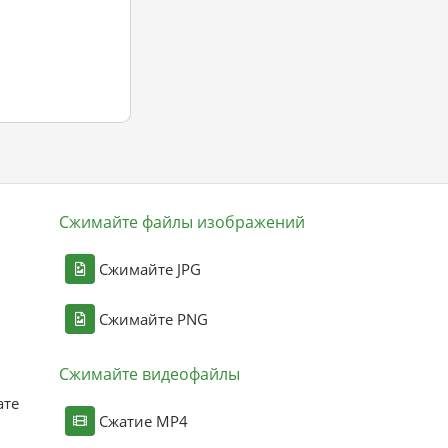
Сжимайте файлы изображений
Сжимайте JPG
Сжимайте PNG
Сжимайте видеофайлы
ате
Сжатие MP4