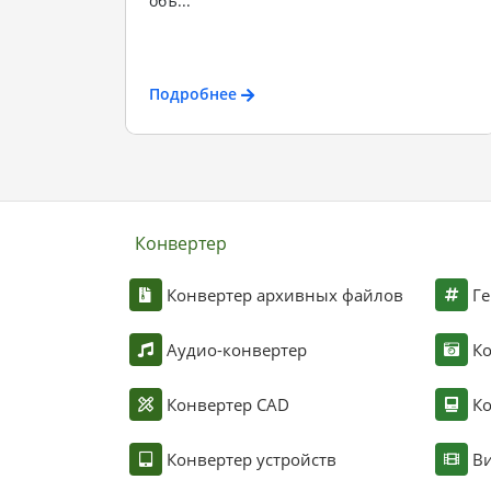
объ...
Подробнее
Конвертер
Конвертер архивных файлов
Ге
Аудио-конвертер
К
Конвертер CAD
Ко
Конвертер устройств
Ви