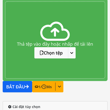
Thả tệp vào đây hoặc nhấp để tải lên
Chọn tệp
BẮT ĐẦU
1
/
30
s
Cài đặt tùy chọn