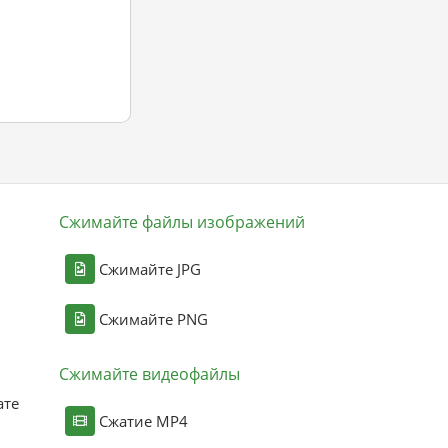
Сжимайте файлы изображений
Сжимайте JPG
Сжимайте PNG
Сжимайте видеофайлы
ате
Сжатие MP4