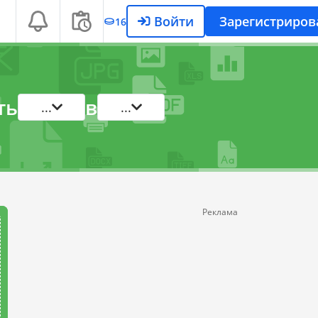
Войти
Зарегистриров
16
ть
в
...
...
Реклама