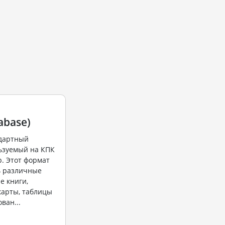
abase)
ндартный
ьзуемый на КПК
р. Этот формат
ь различные
е книги,
карты, таблицы
ован...