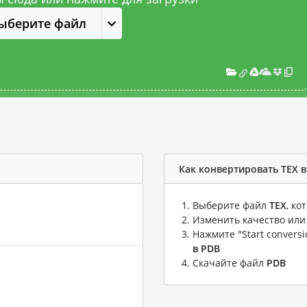
ыберите файл
Как конвертировать TEX 
Выберите файл
TEX
, к
Изменить качество или
Нажмите "Start convers
в PDB
Скачайте файл
PDB