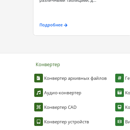
различными таблицами, д...
Подробнее
Конвертер
Конвертер архивных файлов
Ге
Аудио-конвертер
К
Конвертер CAD
Ко
Конвертер устройств
Ви