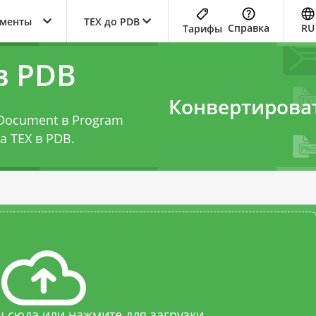
ументы
TEX до PDB
Справка
RU
Тарифы
в PDB
Конвертирова
 Document в Program
а TEX в PDB
.
 сюда или нажмите для загрузки