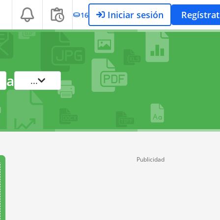
Iniciar sesión
Regístra
16
a
...
Publicidad