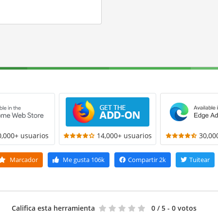
0,000+ usuarios
14,000+ usuarios
30,00
Marcador
Me gusta
106k
Compartir
2k
Tuitear
Califica esta herramienta
0
/ 5 - 0 votos