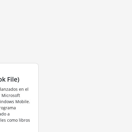
k File)
, lanzados en el
r Microsoft
Windows Mobile.
programa
ado a
les como libros