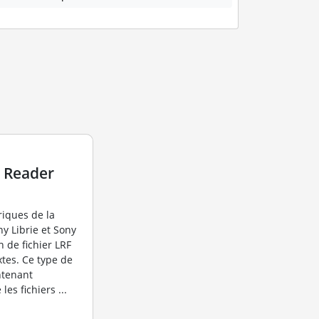
e Reader
riques de la
y Librie et Sony
n de fichier LRF
tes. Ce type de
ntenant
es fichiers ...