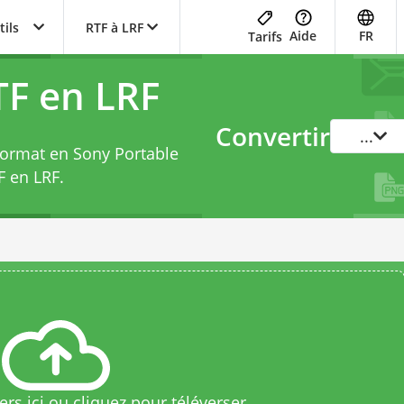
tils
RTF à LRF
Aide
FR
Tarifs
TF en LRF
Convertir
...
 Format en Sony Portable
F en LRF
.
rs ici ou cliquez pour téléverser