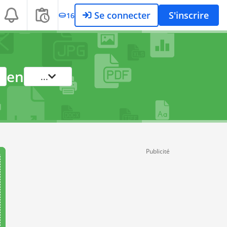
Se connecter
S'inscrire
16
en
...
Publicité