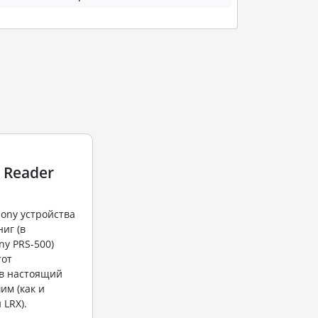
e Reader
ony устройства
иг (в
ny PRS-500)
тот
в настоящий
им (как и
 LRX).