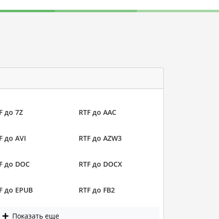
F до 7Z
RTF до AAC
F до AVI
RTF до AZW3
F до DOC
RTF до DOCX
F до EPUB
RTF до FB2
Показать еще