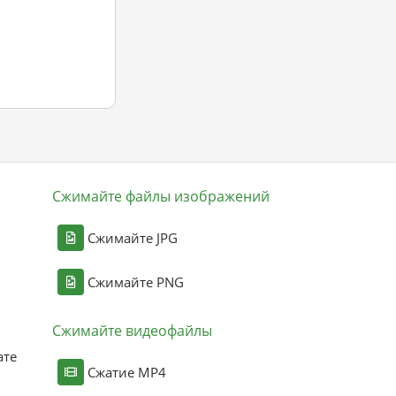
Сжимайте файлы изображений
Сжимайте JPG
Сжимайте PNG
Сжимайте видеофайлы
ате
Сжатие MP4