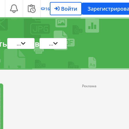
Войти
Зарегистрирова
16
ть
в
...
...
Реклама