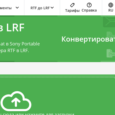
ументы
RTF до LRF
Справка
RU
Тарифы
в LRF
Конвертирова
at в Sony Portable
ра RTF в LRF
.
 сюда или нажмите для загрузки