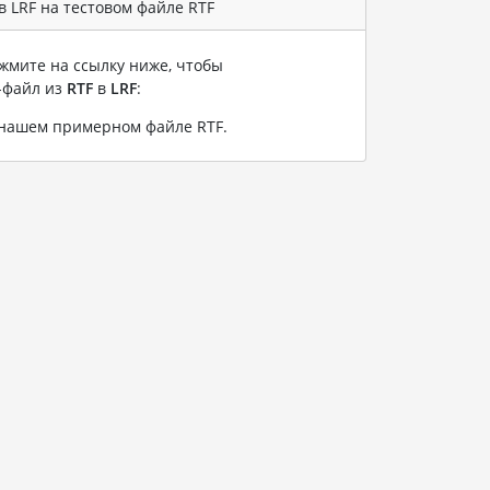
 LRF на тестовом файле RTF
жмите на ссылку ниже, чтобы
-файл из
RTF
в
LRF
:
а нашем примерном файле RTF
.