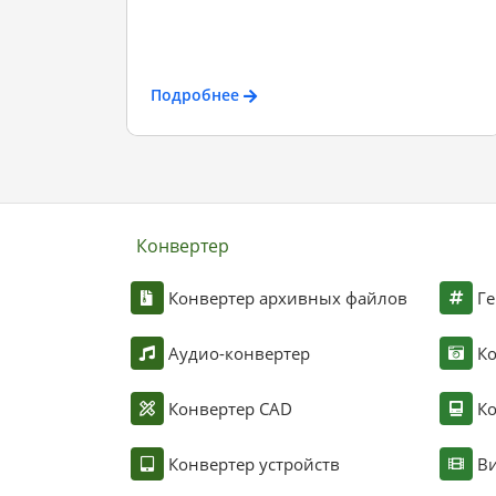
Подробнее
Конвертер
Конвертер архивных файлов
Ге
Аудио-конвертер
К
Конвертер CAD
Ко
Конвертер устройств
Ви