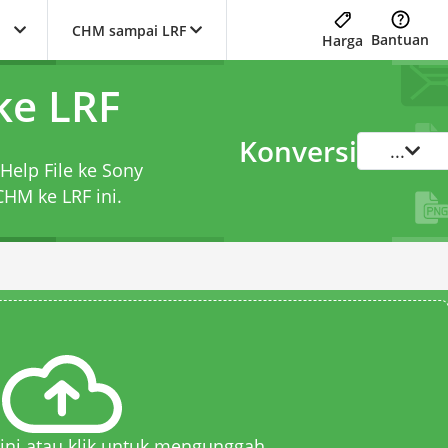
CHM sampai LRF
Bantuan
Harga
ke LRF
Konversi
...
Help File ke Sony
CHM ke LRF
ini.
 sini atau klik untuk mengunggah