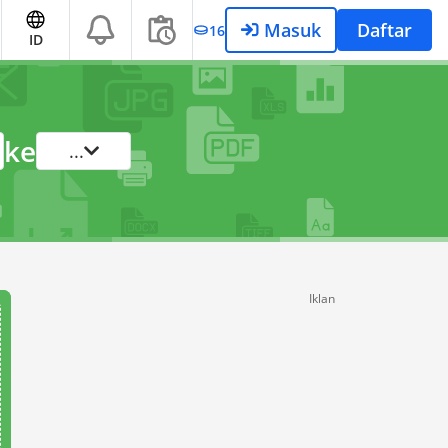
Masuk
Daftar
16
ID
ke
...
Iklan