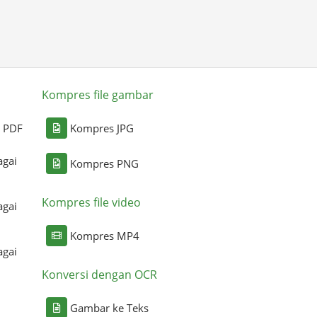
Kompres file gambar
i PDF
Kompres JPG
agai
Kompres PNG
Kompres file video
agai
Kompres MP4
agai
Konversi dengan OCR
Gambar ke Teks