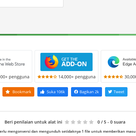
000+ pengguna
14,000+ pengguna
30,0
Bookmark
Suka
106k
Bagikan
2k
Tweet
Beri penilaian untuk alat ini
0
/ 5 - 0 suara
erlu mengonversi dan mengunduh setidaknya 1 file untuk memberikan mas