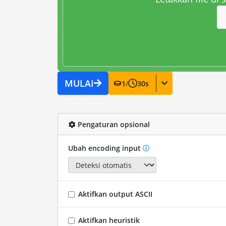
MULAI
1
/
30
s
Pengaturan opsional
Ubah encoding input
Aktifkan output ASCII
Aktifkan heuristik