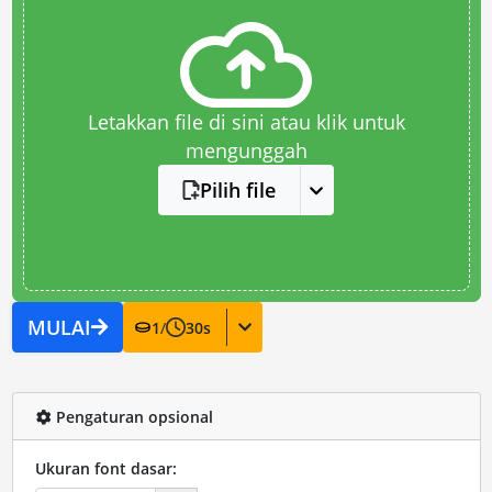
Letakkan file di sini atau klik untuk
mengunggah
Pilih file
MULAI
1
/
30
s
Pengaturan opsional
Ukuran font dasar: