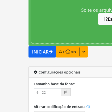
Solte os arqui
E
INICIAR
1
/
30
s
Configurações opcionais
Tamanho base da fonte:
pt
Alterar codificação de entrada