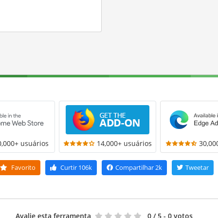
0,000+ usuários
14,000+ usuários
30,00
Favorito
Curtir
106k
Compartilhar
2k
Tweetar
Avalie esta ferramenta
0
/ 5 - 0 votos