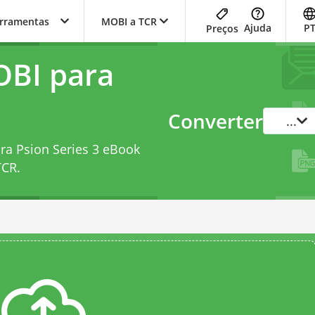
erramentas
MOBI a TCR
Ajuda
P
Preços
OBI para
Converter
...
ra Psion Series 3 eBook
TCR
.