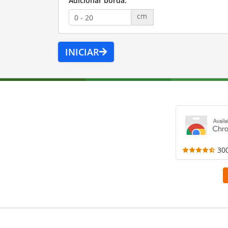
Adicionar borda:
cm
INICIAR
30