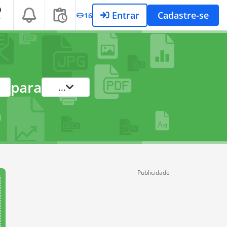
Entrar
Cadastre-se
16
T
para
...
Publicidade