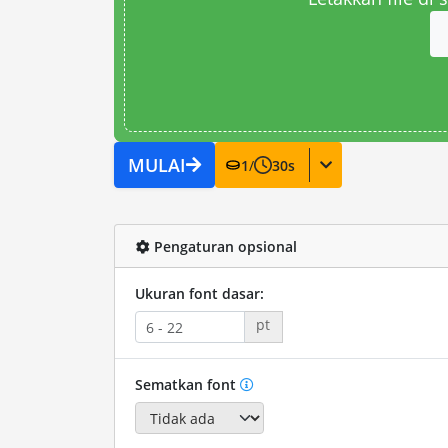
MULAI
1
/
30
s
Pengaturan opsional
Ukuran font dasar:
pt
Sematkan font