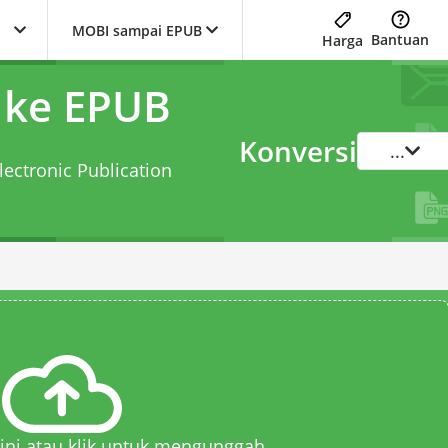
MOBI sampai EPUB
Bantuan
Harga
 ke EPUB
Konversi
...
lectronic Publication
 sini atau klik untuk mengunggah