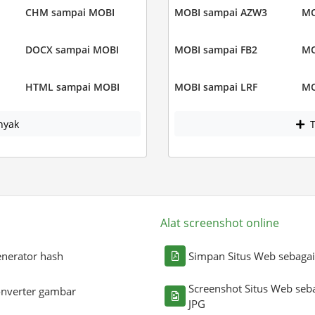
CHM sampai MOBI
MOBI sampai AZW3
MO
DOCX sampai MOBI
MOBI sampai FB2
MO
HTML sampai MOBI
MOBI sampai LRF
MO
nyak
T
Alat screenshot online
nerator hash
Simpan Situs Web sebaga
Screenshot Situs Web seb
nverter gambar
JPG