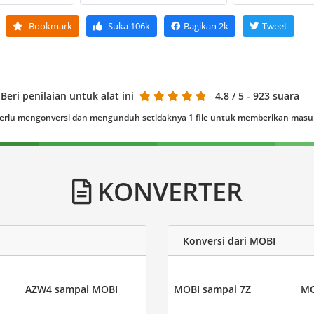
Bookmark
Suka
106k
Bagikan
2k
Tweet
Beri penilaian untuk alat ini
4.8
/ 5 - 923 suara
erlu mengonversi dan mengunduh setidaknya 1 file untuk memberikan mas
KONVERTER
Konversi dari MOBI
AZW4 sampai MOBI
MOBI sampai 7Z
MO