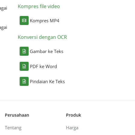
Kompres file video
agai
Kompres MP4
agai
Konversi dengan OCR
Gambar ke Teks
PDF ke Word
Pindaian Ke Teks
Perusahaan
Produk
Tentang
Harga