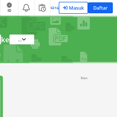
Masuk
Daftar
16
ID
ke
...
Iklan