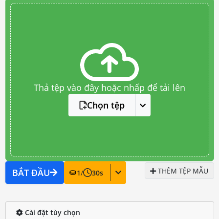
Thả tệp vào đây hoặc nhấp để tải lên
Chọn tệp
THÊM TỆP MẪU
BẮT ĐẦU
1
/
30
s
Cài đặt tùy chọn