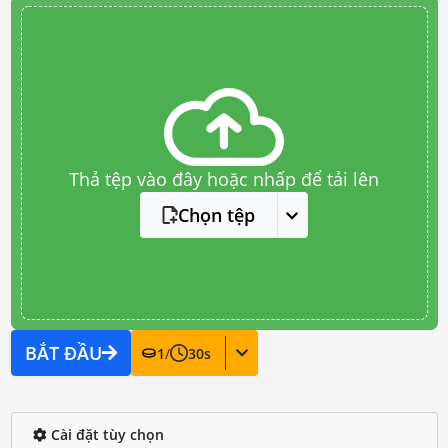
Thả tệp vào đây hoặc nhấp để tải lên
Chọn tệp
BẮT ĐẦU
1
/
30
s
Cài đặt tùy chọn