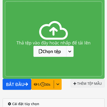
Thả tệp vào đây hoặc nhấp để tải lên
Chọn tệp
THÊM TỆP MẪU
BẮT ĐẦU
1
/
30
s
Cài đặt tùy chọn