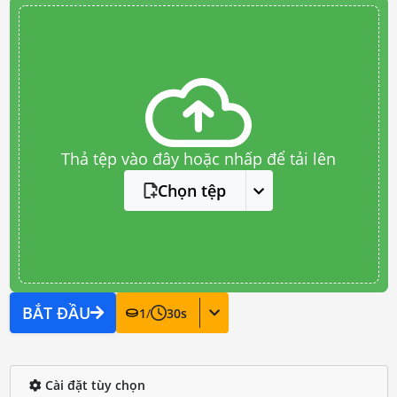
Thả tệp vào đây hoặc nhấp để tải lên
Chọn tệp
BẮT ĐẦU
1
/
30
s
Cài đặt tùy chọn