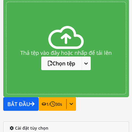
Thả tệp vào đây hoặc nhấp để tải lên
Chọn tệp
BẮT ĐẦU
1
/
30
s
Cài đặt tùy chọn