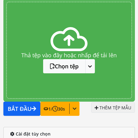
Thả tệp vào đây hoặc nhấp để tải lên
Chọn tệp
THÊM TỆP MẪU
BẮT ĐẦU
1
/
30
s
Cài đặt tùy chọn